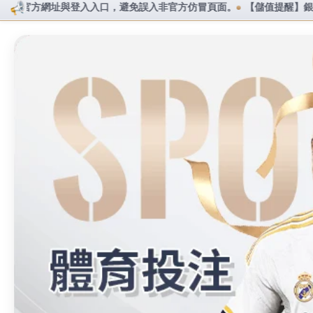
者
tha娛樂城
自推出之日起，便不斷發展完善，
是台灣經典賓果賓果彩券都應有盡有，享受所
多種優惠活動。