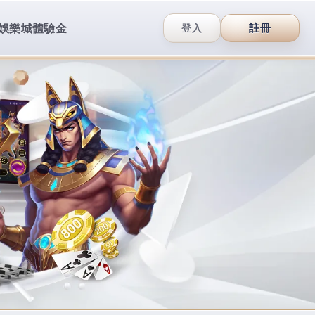
註冊
精彩刺激的休閒享
ha娛樂城