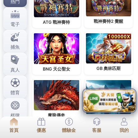
註冊
趣、上手快、娛樂性強，贏得了百萬用戶的青
睞。
© 2026
九州娛樂城官網｜天下九州最受VIP歡迎的娛樂城