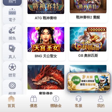
註冊
消遣，享受最暢快的遊戲體驗
© 2026
九州娛樂城官網｜天下九州最受VIP歡迎的娛樂城