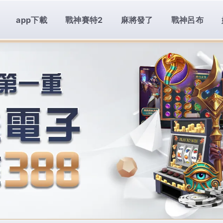
位玩家有賓至如歸，親臨賭
感
發
分
者：
apple78
12/01/2022
分類於
表
類
日