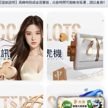
充分感受到我們的專業與熱情，提供體育博
的問題，九州官網不僅畫面清晰，還能從各個