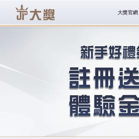
跳
至
主
要
內
容
九州官網讓每
文
作
章
作