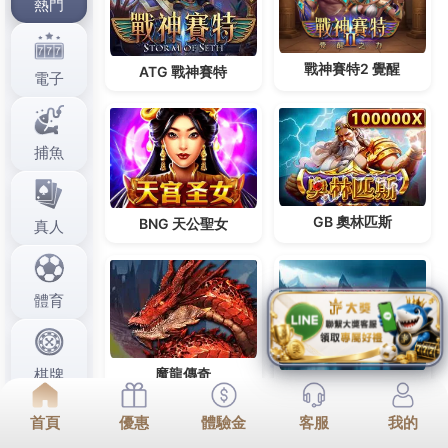
力，絕對給您最公平、公正、公開的真人直播
© 2026
九州娛樂城官網｜天下九州最受VIP歡迎的娛樂城
視訊百家樂！