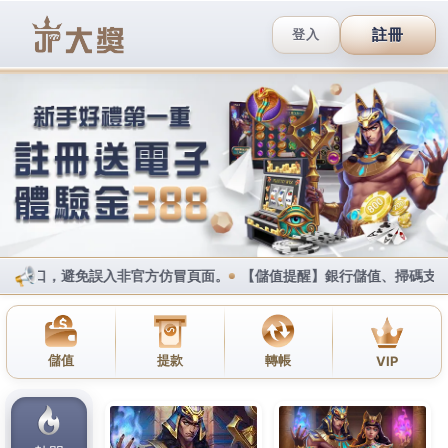
跳
至
選
單
主
要
內
酷遊體育app既能夠回味童年又
容
趣味十足
酷遊體育app
將轉移到亞洲領先的線上娛樂平
台，它在台灣已有多年的歷史。真人視訊遊戲
迅速走紅全亞洲，推出了更多種真人視訊百家
樂賺錢，並加入了酷游體育的全球即時比分
網，新穎的玩法滿足了眾多玩家對線上真人百
家樂賭場的遐想。酷遊體育app有桌邊美女主
註冊
播陪您一起同樂，互動聊天，紓解你一天的壓