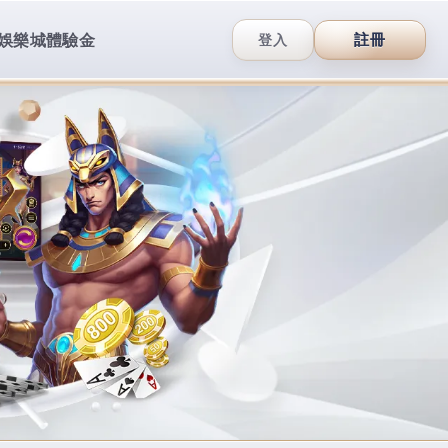
註冊
造經典傳奇
娛樂城
員不受時空的限制，24小時隨時上線就可以