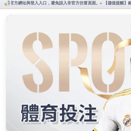
參與一個公平公正的遊戲，亦可以享受到與
傲的經營理念，冀望能創造出嶄新的娛樂價