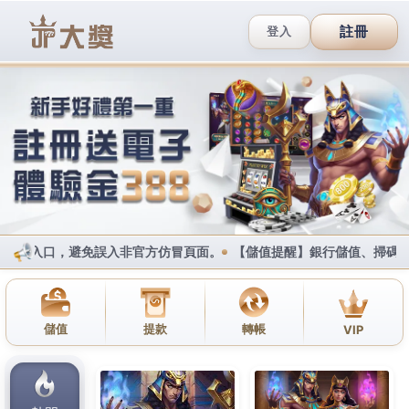
天下娛樂城是全球線上博弈現金網的領導品牌，並
擁有數百萬名註冊玩家。我們的辦公室與顧客服務中
心遍布世界各地，且曲和許多博弈產業市場的合法營
業執照。天下娛樂城提供多元的遊戲、完善的顧客服
務，並致力維護遊戲公正性，因此玩家不斷回到我們
的平台。
天下現金網
提供多樣的賽事、遊戲，包括運
動博彩、電競、真人Casino、電子遊戲；每種遊戲也
都有不同的特色，人人都能依照自己的喜好找到合適
的遊戲。有閒暇之餘，我們也提供最優質的AV影城，
讓每位客人都能盡情享樂！
天下現金網
為玩家提供體
育、百家樂、老虎機、彩票等多元化的博彩遊戲，擁