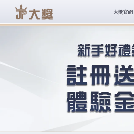
跳
至
主
要
內
899娛樂城
已超過10萬名玩家註冊，真正的頂級台灣
容
信用，保證出金,
899娛樂城
機制公平不坑殺，流程簡易
和遊戲之間的資訊傳遞毫無漏洞，為了就是保護玩家的
899娛樂城
秉持以客為尊的態度，不斷開發創新及了解
導指標性的娛樂網站。