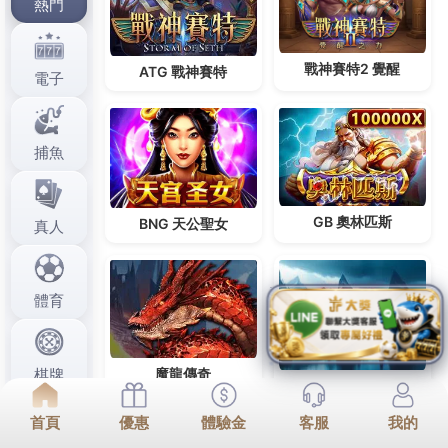
束，結束的那一刻就可以知道自己是賠錢還是賺錢。